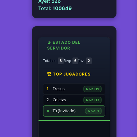
Ayer:
526
Total:
100649
📡 ESTADO DEL
SERVIDOR
Totales:
8
Reg:
6
Inv:
2
🏆 TOP JUGADORES
1
Fresus
Nivel 19
2
Coletas
Nivel 13
⭐
Tú (Invitado)
Nivel 1