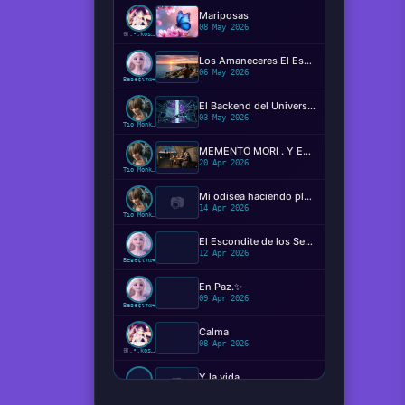
Mariposas
08 May 2026
ꕥ.•.kosaki.•.🦋
Los Amaneceres El Espectáculo Silencioso ✨️
06 May 2026
Beвє¢ιтα❤️
El Backend del Universo: Determinismo, Conciencia y el Código de la Realidad
03 May 2026
Tío Monkey
MEMENTO MORI . Y EL MIEDO DE MORIR?
20 Apr 2026
Tío Monkey
Mi odisea haciendo plugins
📷
14 Apr 2026
Tío Monkey
El Escondite de los Sentimientos
12 Apr 2026
Beвє¢ιтα❤️
En Paz.✨️
09 Apr 2026
Beвє¢ιтα❤️
Calma
08 Apr 2026
ꕥ.•.kosaki.•.🦋
Y la vida...
📷
08 Apr 2026
Ger