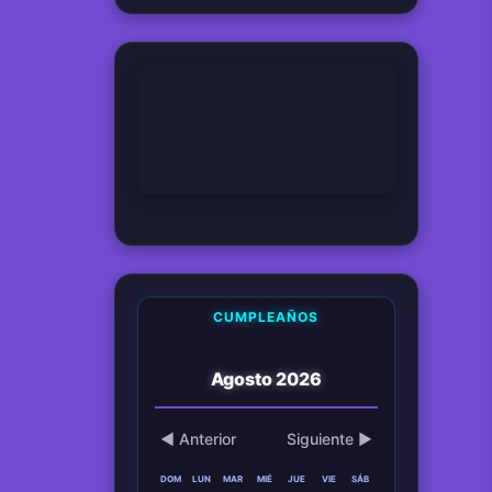
Hemos viajado verdaderamente en el tiempo ?
08 Apr 2026
Tío Monkey
¿Qué perturbación o presión vale más que el estado neutral?
08 Apr 2026
Coletas
CUMPLEAÑOS
Agosto 2026
◀ Anterior
Siguiente ▶
DOM
LUN
MAR
MIÉ
JUE
VIE
SÁB