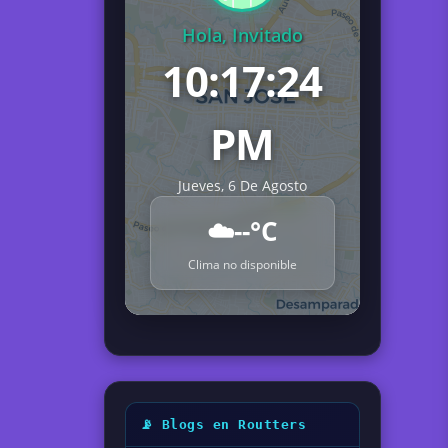
Hola, Invitado
10:17:25
PM
Jueves, 6 De Agosto
☁️
--°C
Clima no disponible
📡 Blogs en Routters