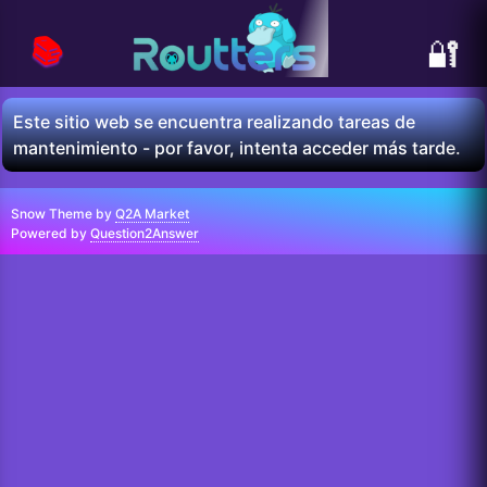
📚
🔐
Este sitio web se encuentra realizando tareas de
mantenimiento - por favor, intenta acceder más tarde.
Snow Theme by
Q2A Market
Powered by
Question2Answer
...