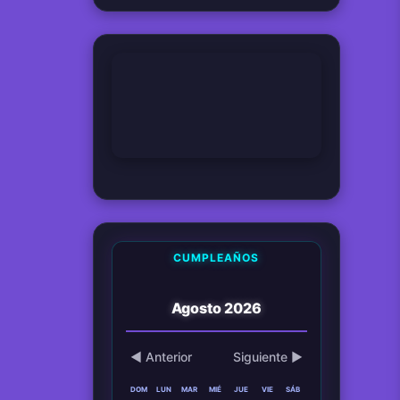
Hemos viajado verdaderamente en el tiempo ?
08 Apr 2026
Tío Monkey
¿Qué perturbación o presión vale más que el estado neutral?
08 Apr 2026
Coletas
CUMPLEAÑOS
Agosto 2026
◀ Anterior
Siguiente ▶
DOM
LUN
MAR
MIÉ
JUE
VIE
SÁB