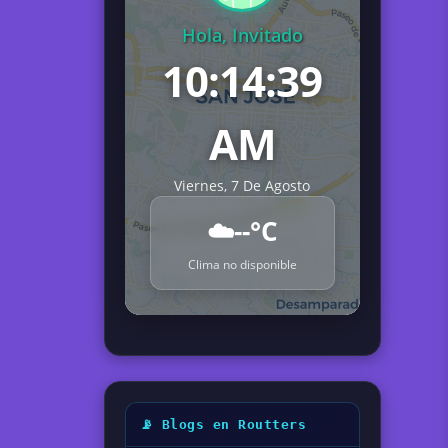
Hola, Invitado
10:14:40
AM
Viernes, 7 De Agosto
☁️
--°C
Clima no disponible
📡 Blogs en Routters