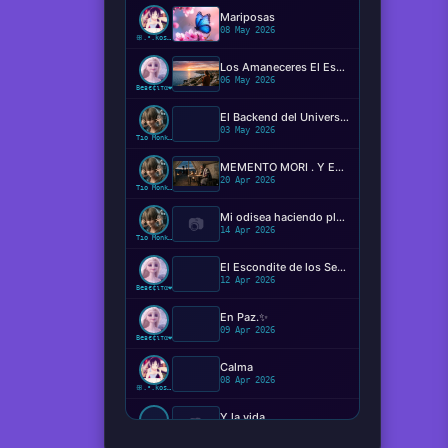
Mariposas
08 May 2026
ꕥ.•.kosaki.•.🦋
Los Amaneceres El Espectáculo Silencioso ✨️
06 May 2026
Beвє¢ιтα❤️
El Backend del Universo: Determinismo, Conciencia y el Código de la Realidad
03 May 2026
Tío Monkey
MEMENTO MORI . Y EL MIEDO DE MORIR?
20 Apr 2026
Tío Monkey
Mi odisea haciendo plugins
📷
14 Apr 2026
Tío Monkey
El Escondite de los Sentimientos
12 Apr 2026
Beвє¢ιтα❤️
En Paz.✨️
09 Apr 2026
Beвє¢ιтα❤️
Calma
08 Apr 2026
ꕥ.•.kosaki.•.🦋
Y la vida...
📷
08 Apr 2026
Ger