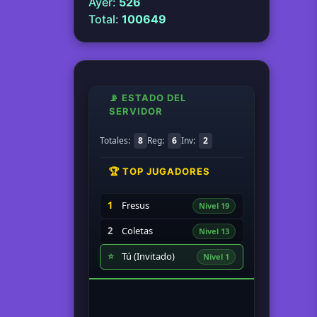
Ayer:
526
Total:
100649
📡 ESTADO DEL
SERVIDOR
Totales:
8
Reg:
6
Inv:
2
🏆 TOP JUGADORES
1
Fresus
Nivel 19
2
Coletas
Nivel 13
⭐
Tú (Invitado)
Nivel 1