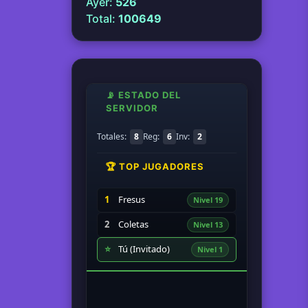
Ayer:
526
Total:
100649
📡 ESTADO DEL
SERVIDOR
Totales:
8
Reg:
6
Inv:
2
🏆 TOP JUGADORES
1
Fresus
Nivel 19
2
Coletas
Nivel 13
⭐
Tú (Invitado)
Nivel 1