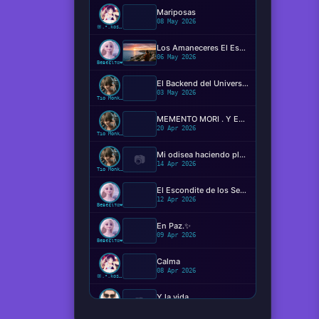
Mariposas
08 May 2026
ꕥ.•.kosaki.•.🦋
Los Amaneceres El Espectáculo Silencioso ✨️
06 May 2026
Beвє¢ιтα❤️
El Backend del Universo: Determinismo, Conciencia y el Código de la Realidad
03 May 2026
Tío Monkey
MEMENTO MORI . Y EL MIEDO DE MORIR?
20 Apr 2026
Tío Monkey
Mi odisea haciendo plugins
📷
14 Apr 2026
Tío Monkey
El Escondite de los Sentimientos
12 Apr 2026
Beвє¢ιтα❤️
En Paz.✨️
09 Apr 2026
Beвє¢ιтα❤️
Calma
08 Apr 2026
ꕥ.•.kosaki.•.🦋
Y la vida...
📷
08 Apr 2026
Ger