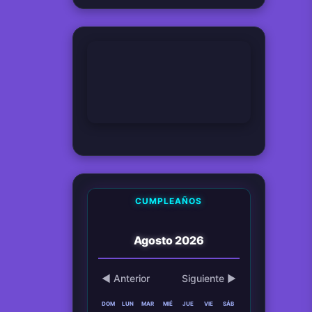
Hemos viajado verdaderamente en el tiempo ?
08 Apr 2026
Tío Monkey
¿Qué perturbación o presión vale más que el estado neutral?
08 Apr 2026
Coletas
CUMPLEAÑOS
Agosto 2026
◀ Anterior
Siguiente ▶
DOM
LUN
MAR
MIÉ
JUE
VIE
SÁB