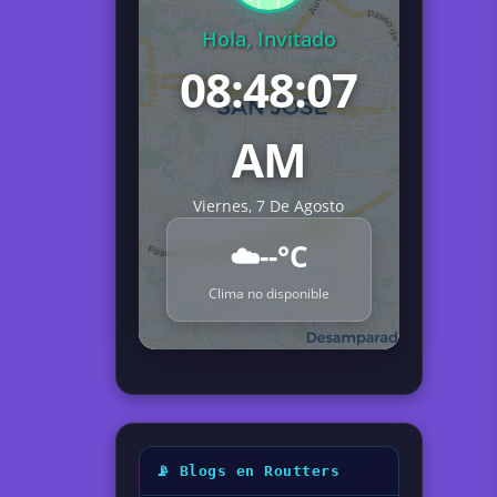
Hola, Invitado
08:48:08
AM
Viernes, 7 De Agosto
☁️
--°C
Clima no disponible
📡 Blogs en Routters